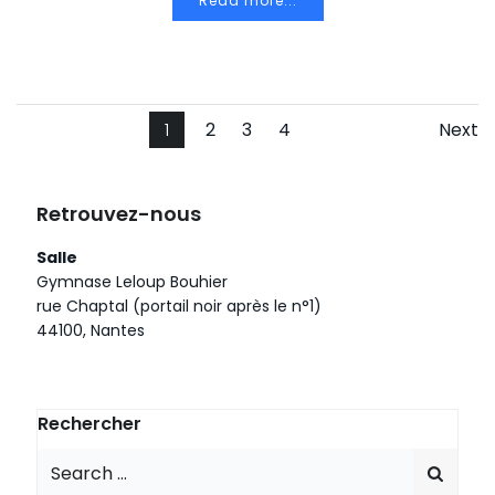
Read more...
Posts
Po
Page
Page
Page
Page
1
2
3
4
Next
navigation
na
Retrouvez-nous
Salle
Gymnase Leloup Bouhier
rue Chaptal (portail noir après le n°1)
44100, Nantes
Rechercher
Search
for: