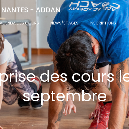
 NANTES - ADDAN
AGENDA DES COURS
NEWS/STAGES
INSCRIPTIONS
prise des cours le
septembre