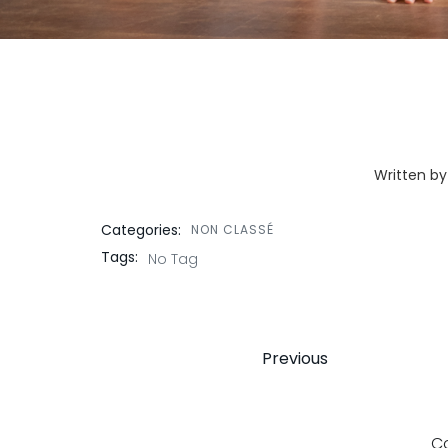
Written by
Categories:
NON CLASSÉ
Tags:
No Tag
Post
Post
Previous
navigati
navig
C