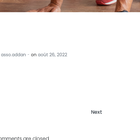
-
asso.addan
on
août 26, 2022
Next
on
ation
omments are closed