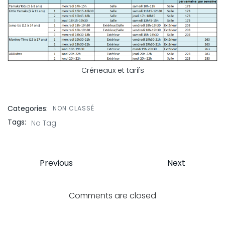
Créneaux et tarifs
Categories:
NON CLASSÉ
Tags:
No Tag
Post
Post
Previous
Next
navigation
navigation
Comments are closed