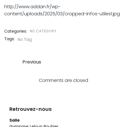
http://www.addan.fr/wp-
content/uploads/2025/03/cropped-Infos-utiles1.jpg
Categories:
NO CATEGORY
Tags:
No Tag
Post
Previous
navigation
Comments are closed
Retrouvez-nous
Salle
Gymnase Leloup Bouhier